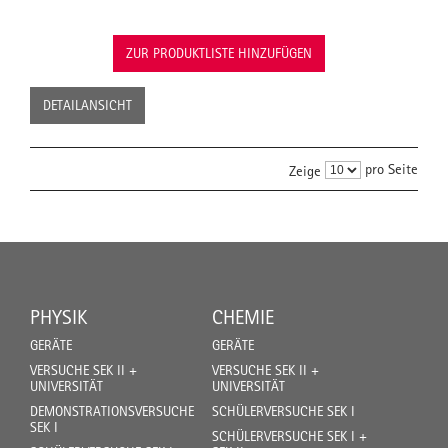
ZUR PRODUKTLISTE HINZUFÜGEN
DETAILANSICHT
pro Seite
Zeige
PHYSIK
CHEMIE
GERÄTE
GERÄTE
VERSUCHE SEK II +
VERSUCHE SEK II +
UNIVERSITÄT
UNIVERSITÄT
DEMONSTRATIONSVERSUCHE
SCHÜLERVERSUCHE SEK I
SEK I
SCHÜLERVERSUCHE SEK I +