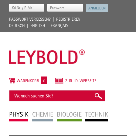
PASSWORT VERGESSEN?
REGISTRIEREN
DEUTSCH
ENGLISH
FRANÇAIS
WARENKORB
0
ZUR LD-WEBSEITE
PHYSIK
CHEMIE
BIOLOGIE
TECHNIK