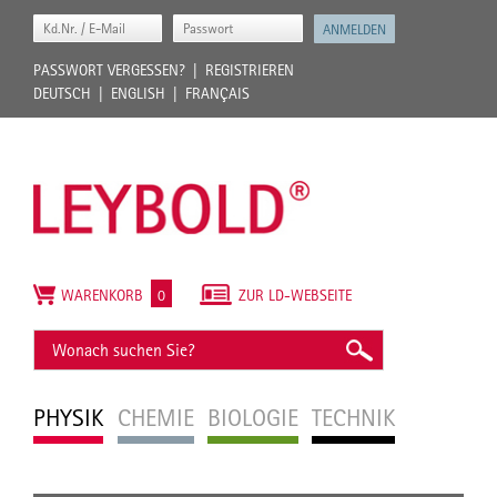
PASSWORT VERGESSEN?
REGISTRIEREN
DEUTSCH
ENGLISH
FRANÇAIS
WARENKORB
0
ZUR LD-WEBSEITE
PHYSIK
CHEMIE
BIOLOGIE
TECHNIK