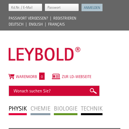
PASSWORT VERGESSEN?
REGISTRIEREN
DEUTSCH
ENGLISH
FRANÇAIS
WARENKORB
0
ZUR LD-WEBSEITE
PHYSIK
CHEMIE
BIOLOGIE
TECHNIK