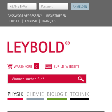
PASSWORT VERGESSEN?
REGISTRIEREN
DEUTSCH
ENGLISH
FRANÇAIS
WARENKORB
0
ZUR LD-WEBSEITE
PHYSIK
CHEMIE
BIOLOGIE
TECHNIK