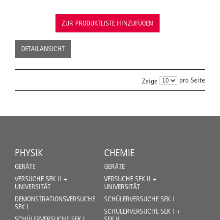
ZUR PRODUKTLISTE HINZUFÜGEN
DETAILANSICHT
pro Seite
Zeige
PHYSIK
CHEMIE
GERÄTE
GERÄTE
VERSUCHE SEK II +
VERSUCHE SEK II +
UNIVERSITÄT
UNIVERSITÄT
DEMONSTRATIONSVERSUCHE
SCHÜLERVERSUCHE SEK I
SEK I
SCHÜLERVERSUCHE SEK I +
SCHÜLERVERSUCHE SEK I
SEK II