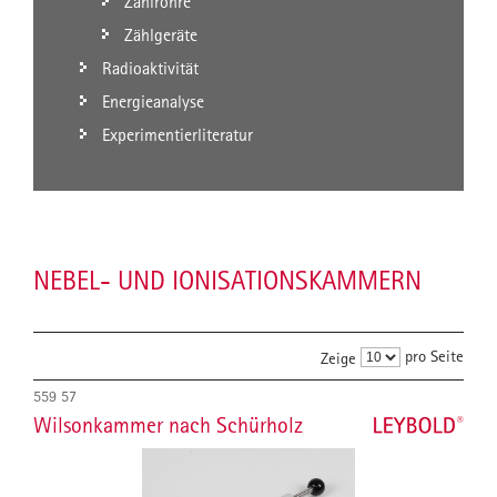
Zählrohre
Zählgeräte
Radioaktivität
Energieanalyse
Experimentierliteratur
NEBEL- UND IONISATIONSKAMMERN
pro Seite
Zeige
559 57
Wilsonkammer nach Schürholz