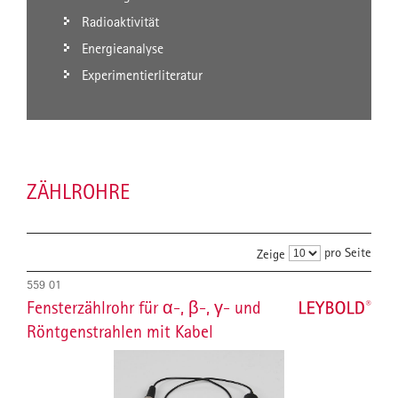
Radioaktivität
Energieanalyse
Experimentierliteratur
ZÄHLROHRE
pro Seite
Zeige
559 01
Fensterzählrohr für α-, β-, γ- und
Röntgenstrahlen mit Kabel