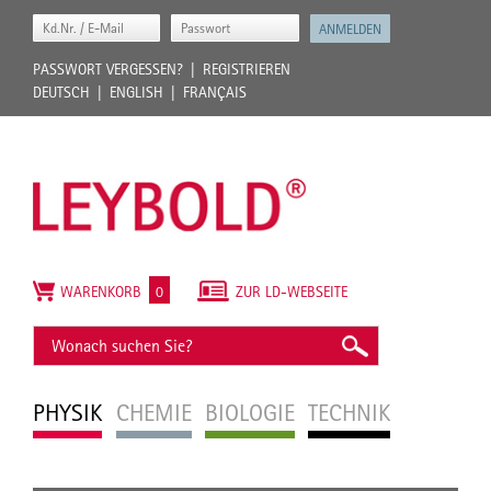
PASSWORT VERGESSEN?
REGISTRIEREN
DEUTSCH
ENGLISH
FRANÇAIS
WARENKORB
0
ZUR LD-WEBSEITE
PHYSIK
CHEMIE
BIOLOGIE
TECHNIK