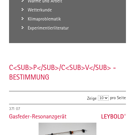
Wärme und Arbeit
Wetterkunde
Klimaproblematik
Experimentierliteratur
C<SUB>P</SUB>/C<SUB>V</SUB> -
BESTIMMUNG
pro Seite
Zeige
371 07
Gasfeder-Resonanzgerät