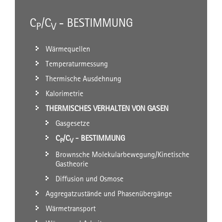
C
/C
- BESTIMMUNG
P
V
Wärmequellen
Temperaturmessung
Thermische Ausdehnung
Kalorimetrie
THERMISCHES VERHALTEN VON GASEN
Gasgesetze
C
/C
- BESTIMMUNG
P
V
Brownsche Molekularbewegung/Kinetische
Gastheorie
Diffusion und Osmose
Aggregatzustände und Phasenübergänge
Wärmetransport