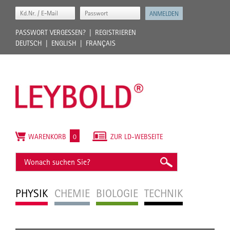
PASSWORT VERGESSEN?
REGISTRIEREN
DEUTSCH
ENGLISH
FRANÇAIS
WARENKORB
0
ZUR LD-WEBSEITE
PHYSIK
CHEMIE
BIOLOGIE
TECHNIK