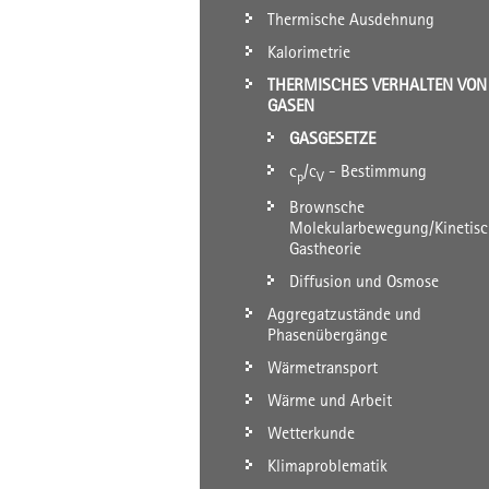
Thermische Ausdehnung
Kalorimetrie
THERMISCHES VERHALTEN VON
GASEN
GASGESETZE
c
/c
- Bestimmung
p
V
Brownsche
Molekularbewegung/Kinetisc
Gastheorie
Diffusion und Osmose
Aggregatzustände und
Phasenübergänge
Wärmetransport
Wärme und Arbeit
Wetterkunde
Klimaproblematik