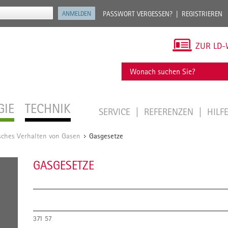
PASSWORT VERGESSEN?
REGISTRIEREN
ZUR LD-
GIE
TECHNIK
SERVICE
REFERENZEN
HILF
sches Verhalten von Gasen
Gasgesetze
/
GASGESETZE
371 57