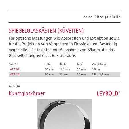
pro Seite
Zeige
SPIEGELGLASKÄSTEN (KÜVETTEN)
Für optische Messungen wie Absorption und Extinktion sowie
für die Projektion von Vorgängen in Flüssigkeiten. Beständig
gegen alle Flüssigkeiten mit Ausnahme von Säuren, die das
Glas selbst angreifen, z. B. Flusssäure.
Kat.-Nr.
Höhe
Breite
Tiefe
Wand­stärke
477 02
50 mm
100 mm
50 mm
3,0 mm
477 14
50 mm
50 mm
20 mm
2,5 ... 3,5 mm
476 34
Kunstglaskörper