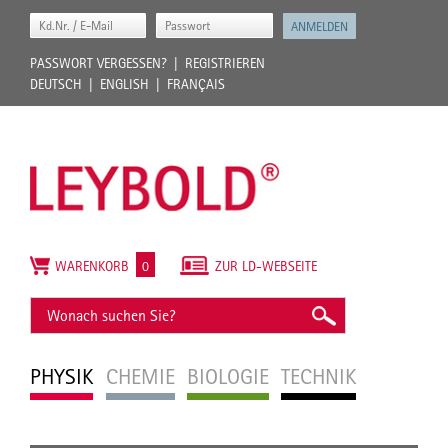
PASSWORT VERGESSEN?
REGISTRIEREN
DEUTSCH
ENGLISH
FRANÇAIS
WARENKORB
0
ZUR LD-WEBSEITE
PHYSIK
CHEMIE
BIOLOGIE
TECHNIK