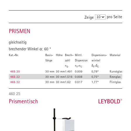
pro Seite
Zeige
PRISMEN
gleichseitig
brechender Winkel α: 60 °
Kat.-Nr.
Basis­
Höhe
Brech­
Mittl.
Dispersions­
Material
länge
zahl
Dispersion
winkel
n
n
-n
δ
-δ
D
F
C
F
C
465 20
30 mm
30 mm
1.491
0.009
0,78°
Kunstglas
465 22
30 mm
30 mm
1.516
0.008
0,75°
Kronglas
465 32
30 mm
30 mm
1.62
0.017
1,77°
Flintglas
460 25
Prismentisch