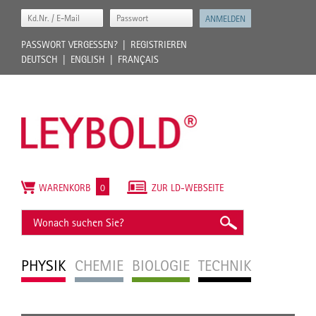
PASSWORT VERGESSEN?
REGISTRIEREN
DEUTSCH
ENGLISH
FRANÇAIS
WARENKORB
0
ZUR LD-WEBSEITE
PHYSIK
CHEMIE
BIOLOGIE
TECHNIK