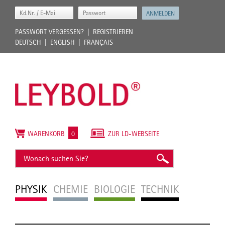
PASSWORT VERGESSEN?
REGISTRIEREN
DEUTSCH
ENGLISH
FRANÇAIS
WARENKORB
0
ZUR LD-WEBSEITE
PHYSIK
CHEMIE
BIOLOGIE
TECHNIK