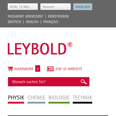
PASSWORT VERGESSEN?
REGISTRIEREN
DEUTSCH
ENGLISH
FRANÇAIS
WARENKORB
0
ZUR LD-WEBSEITE
PHYSIK
CHEMIE
BIOLOGIE
TECHNIK