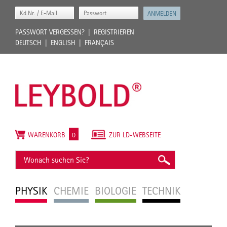
PASSWORT VERGESSEN?
REGISTRIEREN
DEUTSCH
ENGLISH
FRANÇAIS
WARENKORB
0
ZUR LD-WEBSEITE
PHYSIK
CHEMIE
BIOLOGIE
TECHNIK