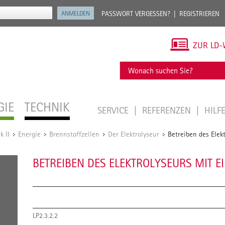
PASSWORT VERGESSEN?
REGISTRIEREN
ZUR LD-
GIE
TECHNIK
SERVICE
REFERENZEN
HILF
k II
Energie
Brennstoffzellen
Der Elektrolyseur
Betreiben des Elekt
/
/
/
/
BETREIBEN DES ELEKTROLYSEURS MIT E
LP2.3.2.2