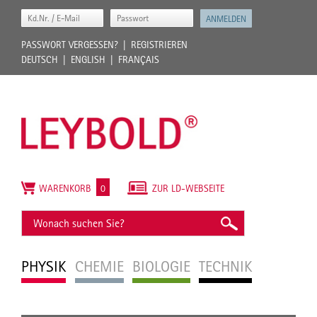
PASSWORT VERGESSEN?
REGISTRIEREN
DEUTSCH
ENGLISH
FRANÇAIS
WARENKORB
0
ZUR LD-WEBSEITE
PHYSIK
CHEMIE
BIOLOGIE
TECHNIK