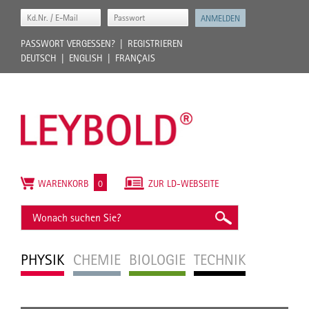
PASSWORT VERGESSEN?
REGISTRIEREN
DEUTSCH
ENGLISH
FRANÇAIS
WARENKORB
0
ZUR LD-WEBSEITE
PHYSIK
CHEMIE
BIOLOGIE
TECHNIK