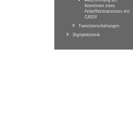
Kennlinien eines
Feldeffekttransistors mit
CASSY
Transistorschaltungen
Digitalektronik