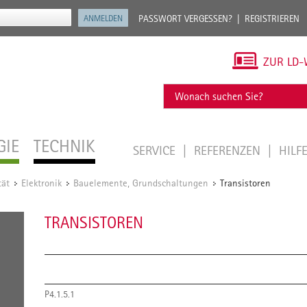
PASSWORT VERGESSEN?
REGISTRIEREN
ZUR LD-
GIE
TECHNIK
SERVICE
REFERENZEN
HILF
tät
Elektronik
Bauelemente, Grundschaltungen
Transistoren
/
/
/
TRANSISTOREN
P4.1.5.1