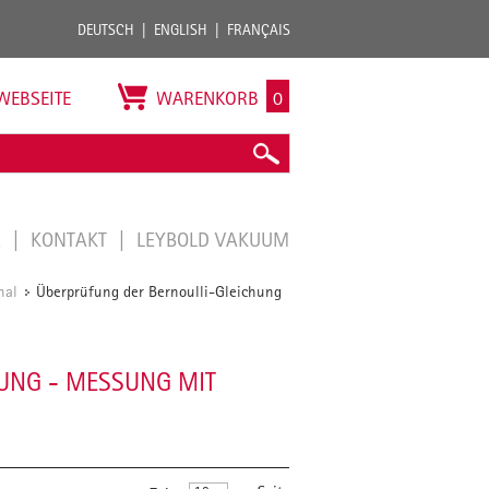
DEUTSCH
ENGLISH
FRANÇAIS
WEBSEITE
WARENKORB
0
E
KONTAKT
LEYBOLD VAKUUM
nal
Überprüfung der Bernoulli-Gleichung
/
UNG - MESSUNG MIT