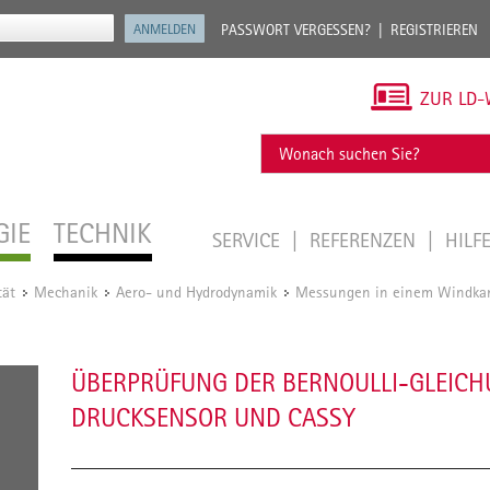
PASSWORT VERGESSEN?
REGISTRIEREN
ZUR LD-
GIE
TECHNIK
SERVICE
REFERENZEN
HILF
tät
Mechanik
Aero- und Hydrodynamik
Messungen in einem Windka
/
/
/
ÜBERPRÜFUNG DER BERNOULLI-GLEICH
DRUCKSENSOR UND CASSY