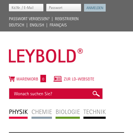
PASSWORT VERGESSEN?
REGISTRIEREN
DEUTSCH
ENGLISH
FRANÇAIS
WARENKORB
0
ZUR LD-WEBSEITE
PHYSIK
CHEMIE
BIOLOGIE
TECHNIK