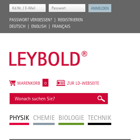
PASSWORT VERGESSEN?
REGISTRIEREN
DEUTSCH
ENGLISH
FRANÇAIS
WARENKORB
0
ZUR LD-WEBSEITE
PHYSIK
CHEMIE
BIOLOGIE
TECHNIK