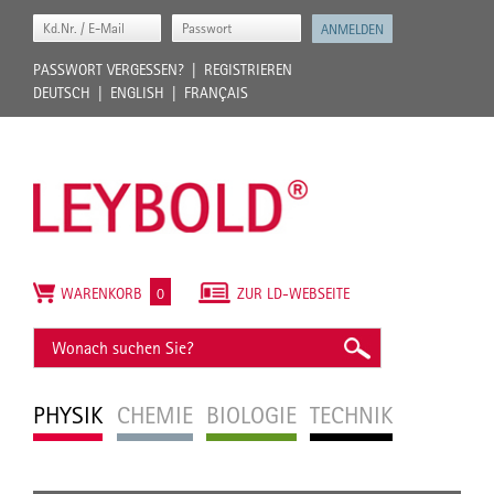
PASSWORT VERGESSEN?
REGISTRIEREN
DEUTSCH
ENGLISH
FRANÇAIS
WARENKORB
0
ZUR LD-WEBSEITE
PHYSIK
CHEMIE
BIOLOGIE
TECHNIK