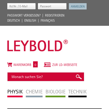
PASSWORT VERGESSEN?
REGISTRIEREN
DEUTSCH
ENGLISH
FRANÇAIS
WARENKORB
0
ZUR LD-WEBSEITE
PHYSIK
CHEMIE
BIOLOGIE
TECHNIK