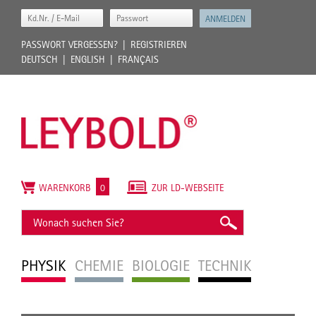
PASSWORT VERGESSEN?
REGISTRIEREN
DEUTSCH
ENGLISH
FRANÇAIS
WARENKORB
0
ZUR LD-WEBSEITE
PHYSIK
CHEMIE
BIOLOGIE
TECHNIK