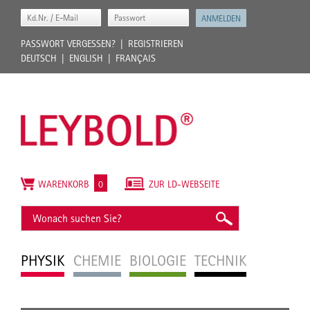
PASSWORT VERGESSEN?
REGISTRIEREN
DEUTSCH
ENGLISH
FRANÇAIS
WARENKORB
0
ZUR LD-WEBSEITE
PHYSIK
CHEMIE
BIOLOGIE
TECHNIK