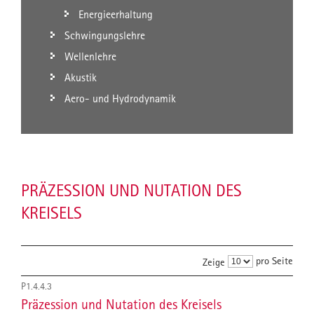
Energieerhaltung
Schwingungslehre
Wellenlehre
Akustik
Aero- und Hydrodynamik
PRÄZESSION UND NUTATION DES
KREISELS
pro Seite
Zeige
P1.4.4.3
Präzession und Nutation des Kreisels