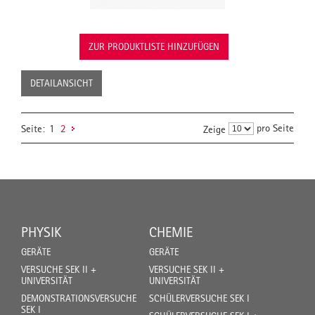
ZUR PRODUKTLISTE HINZUFÜGEN
DETAILANSICHT
pro Seite
Seite:
1
2
Zeige
PHYSIK
CHEMIE
GERÄTE
GERÄTE
VERSUCHE SEK II +
VERSUCHE SEK II +
UNIVERSITÄT
UNIVERSITÄT
DEMONSTRATIONSVERSUCHE
SCHÜLERVERSUCHE SEK I
SEK I