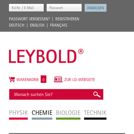
PASSWORT VERGESSEN?
REGISTRIEREN
DEUTSCH
ENGLISH
FRANÇAIS
WARENKORB
0
ZUR LD-WEBSEITE
PHYSIK
CHEMIE
BIOLOGIE
TECHNIK