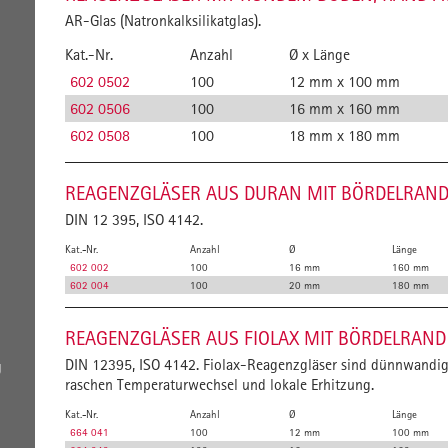
AR-Glas (Natronkalksilikatglas).
Kat.-Nr.
Anzahl
Ø x Länge
602 0502
100
12 mm x 100 mm
602 0506
100
16 mm x 160 mm
602 0508
100
18 mm x 180 mm
REAGENZGLÄSER AUS DURAN MIT BÖRDELRAN
DIN 12 395, ISO 4142.
Kat.-Nr.
Anzahl
Ø
Länge
602 002
100
16 mm
160 mm
602 004
100
20 mm
180 mm
REAGENZGLÄSER AUS FIOLAX MIT BÖRDELRAND
DIN 12395, ISO 4142. Fiolax-Reagenzgläser sind dünnwandig.
g
raschen Temperaturwechsel und lokale Erhitzung.
Kat.-Nr.
Anzahl
Ø
Länge
664 041
100
12 mm
100 mm