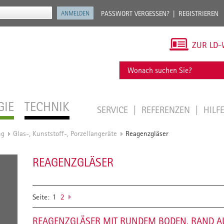
PASSWORT VERGESSEN?
REGISTRIEREN
ZUR LD-
GIE
TECHNIK
SERVICE
REFERENZEN
HILF
ng
Glas-, Kunststoff-, Porzellangeräte
Reagenzgläser
/
/
REAGENZGLÄSER
Seite:
1
2
REAGENZGLÄSER MIT RUNDEM BODEN, RAND A