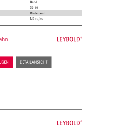
Rand
SB 19
Bördelrand
NS 19/26
Hahn
FÜGEN
DETAILANSICHT