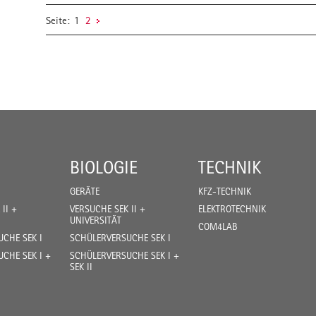
Seite:
1
2
BIOLOGIE
TECHNIK
GERÄTE
KFZ-TECHNIK
II +
VERSUCHE SEK II +
ELEKTROTECHNIK
UNIVERSITÄT
COM4LAB
CHE SEK I
SCHÜLERVERSUCHE SEK I
CHE SEK I +
SCHÜLERVERSUCHE SEK I +
SEK II