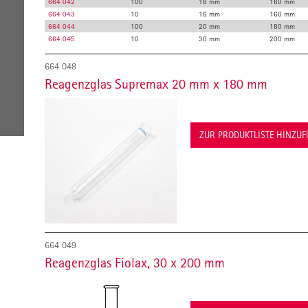
664 042
100
16 mm
160 mm
664 043
10
16 mm
160 mm
664 044
100
20 mm
180 mm
664 045
10
30 mm
200 mm
664 048
Reagenzglas Supremax 20 mm x 180 mm
ZUR PRODUKTLISTE HINZU
664 049
Reagenzglas Fiolax, 30 x 200 mm