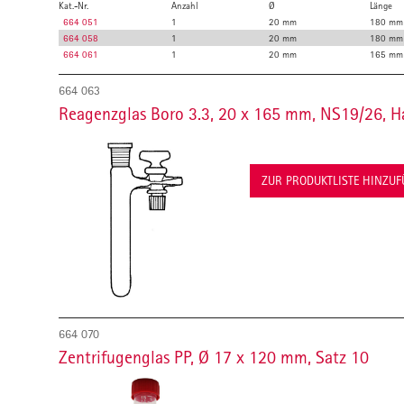
Kat.-Nr.
Anzahl
Ø
Länge
664 051
1
20 mm
180 mm
664 058
1
20 mm
180 mm
664 061
1
20 mm
165 mm
664 063
Reagenzglas Boro 3.3, 20 x 165 mm, NS19/26, 
ZUR PRODUKTLISTE HINZU
664 070
Zentrifugenglas PP, Ø 17 x 120 mm, Satz 10