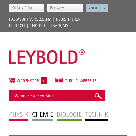
PASSWORT VERGESSEN?
REGISTRIEREN
DEUTSCH
ENGLISH
FRANÇAIS
WARENKORB
0
ZUR LD-WEBSEITE
PHYSIK
CHEMIE
BIOLOGIE
TECHNIK