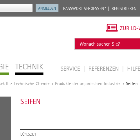
PASSWORT VERGESSEN?
REGISTRIEREN
ZUR LD-
GIE
TECHNIK
SERVICE
REFERENZEN
HILF
ek II
Technische Chemie
Produkte der organischen Industrie
Seifen
/
/
/
SEIFEN
LC4.5.3.1