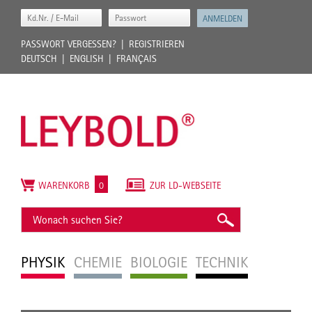
PASSWORT VERGESSEN?
REGISTRIEREN
DEUTSCH
ENGLISH
FRANÇAIS
WARENKORB
0
ZUR LD-WEBSEITE
PHYSIK
CHEMIE
BIOLOGIE
TECHNIK