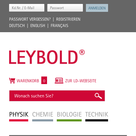
PASSWORT VERGESSEN?
REGISTRIEREN
DEUTSCH
ENGLISH
FRANÇAIS
WARENKORB
0
ZUR LD-WEBSEITE
PHYSIK
CHEMIE
BIOLOGIE
TECHNIK