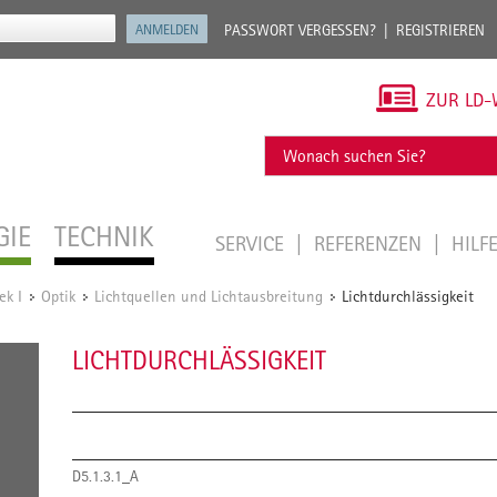
PASSWORT VERGESSEN?
REGISTRIEREN
ZUR LD-
GIE
TECHNIK
SERVICE
REFERENZEN
HILF
ek I
Optik
Lichtquellen und Lichtausbreitung
Lichtdurchlässigkeit
/
/
/
LICHTDURCHLÄSSIGKEIT
D5.1.3.1_A