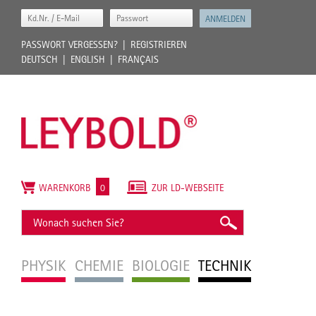
PASSWORT VERGESSEN?
REGISTRIEREN
DEUTSCH
ENGLISH
FRANÇAIS
WARENKORB
0
ZUR LD-WEBSEITE
PHYSIK
CHEMIE
BIOLOGIE
TECHNIK