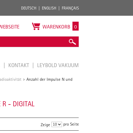
DEUTSCH
ENGLISH
FRANÇAIS
WEBSEITE
WARENKORB
0
E
KONTAKT
LEYBOLD VAKUUM
dioaktivität
Anzahl der Impulse N und
/
R - DIGITAL
pro Seite
Zeige