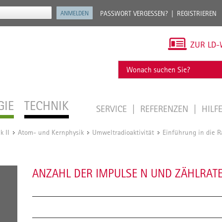
PASSWORT VERGESSEN?
REGISTRIEREN
ZUR LD-
GIE
TECHNIK
SERVICE
REFERENZEN
HILF
k II
Atom- und Kernphysik
Umweltradioaktivität
Einführung in die Ra
/
/
/
ANZAHL DER IMPULSE N UND ZÄHLRATE 