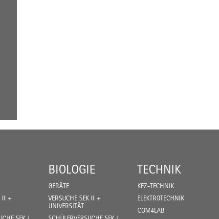
BIOLOGIE
TECHNIK
GERÄTE
KFZ-TECHNIK
II +
VERSUCHE SEK II +
ELEKTROTECHNIK
UNIVERSITÄT
COM4LAB
CHE SEK I
SCHÜLERVERSUCHE SEK I