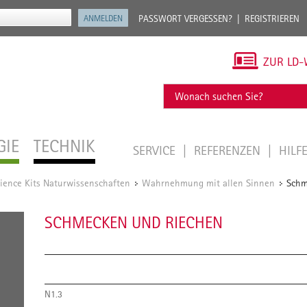
PASSWORT VERGESSEN?
REGISTRIEREN
ZUR LD-
GIE
TECHNIK
SERVICE
REFERENZEN
HILF
ience Kits Naturwissenschaften
Wahrnehmung mit allen Sinnen
Schm
/
/
SCHMECKEN UND RIECHEN
N1.3