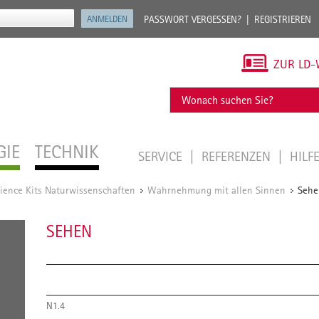
PASSWORT VERGESSEN?
REGISTRIEREN
ZUR LD-
GIE
TECHNIK
SERVICE
REFERENZEN
HILF
ience Kits Naturwissenschaften
Wahrnehmung mit allen Sinnen
Sehe
/
/
SEHEN
N1.4