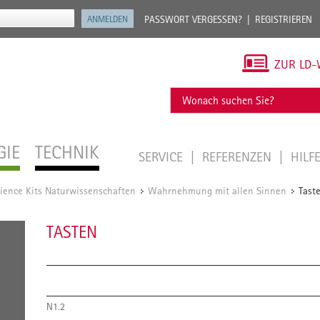
PASSWORT VERGESSEN?
REGISTRIEREN
ZUR LD-
GIE
TECHNIK
SERVICE
REFERENZEN
HILF
ience Kits Naturwissenschaften
Wahrnehmung mit allen Sinnen
Tast
/
/
TASTEN
N1.2