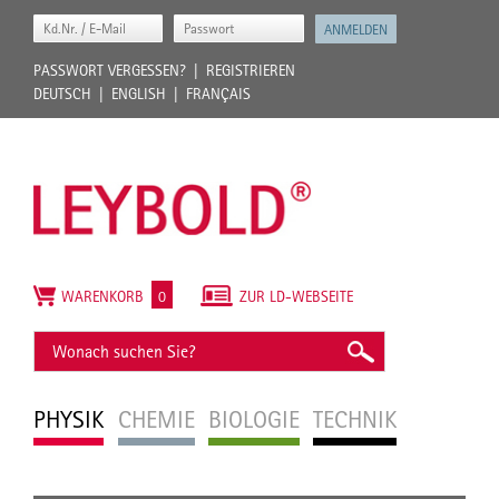
PASSWORT VERGESSEN?
REGISTRIEREN
DEUTSCH
ENGLISH
FRANÇAIS
WARENKORB
0
ZUR LD-WEBSEITE
PHYSIK
CHEMIE
BIOLOGIE
TECHNIK